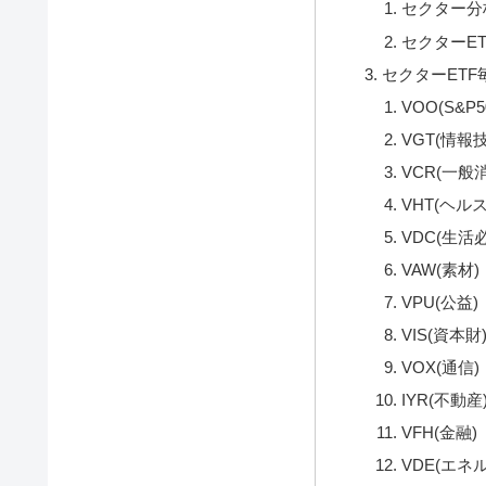
セクター分
セクターE
セクターET
VOO(S&P5
VGT(情報
VCR(一般
VHT(ヘル
VDC(生活
VAW(素材)
VPU(公益)
VIS(資本財
VOX(通信)
IYR(不動産
VFH(金融)
VDE(エネ