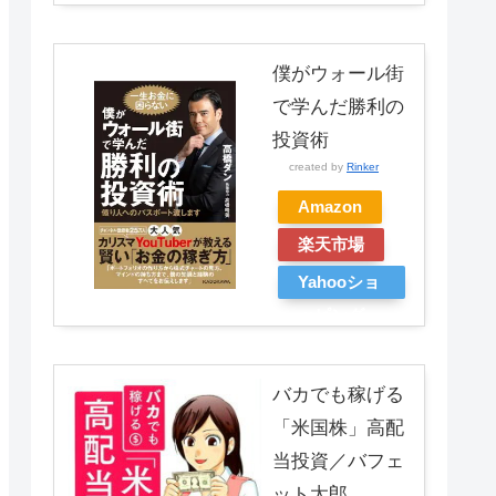
僕がウォール街
で学んだ勝利の
投資術
created by
Rinker
Amazon
楽天市場
Yahooショ
ッピング
バカでも稼げる
「米国株」高配
当投資／バフェ
ット太郎