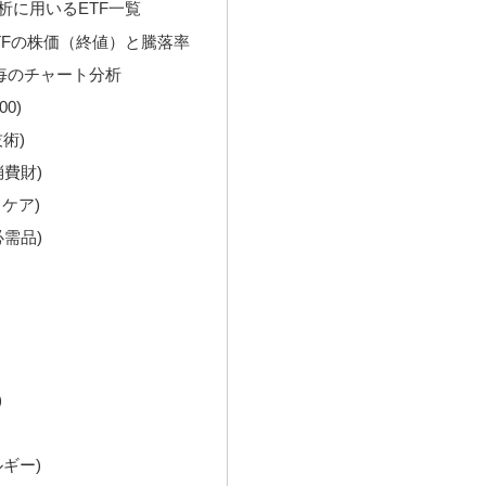
析に用いるETF一覧
TFの株価（終値）と騰落率
F毎のチャート分析
00)
技術)
消費財)
スケア)
必需品)
)
)
ルギー)