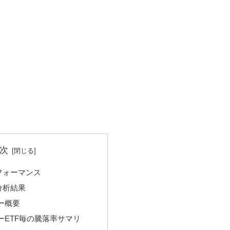
次
フォーマンス
分析結果
ー概要
ーETF毎の騰落率サマリ