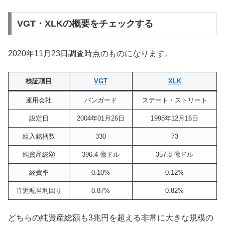
VGT・XLKの概要をチェックする
2020年11月23日調査時点のものになります。
検証項目
VGT
XLK
運用会社
バンガード
ステート・ストリート
設定日
2004年01月26日
1998年12月16日
組入銘柄数
330
73
純資産総額
396.4 億ドル
357.8 億ドル
経費率
0.10%
0.12%
直近配当利回り
0.87%
0.82%
どちらの純資産総額も3兆円を超える非常に大きな規模の