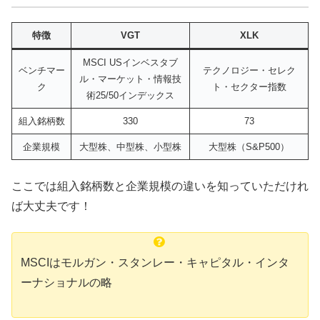
特徴
VGT
XLK
MSCI USインベスタブ
ベンチマー
テクノロジー・セレク
ル・マーケット・情報技
ク
ト・セクター指数
術25/50インデックス
組入銘柄数
330
73
企業規模
大型株、中型株、小型株
大型株（S&P500）
ここでは組入銘柄数と企業規模の違いを知っていただけれ
ば大丈夫です！
MSCIはモルガン・スタンレー・キャピタル・インタ
ーナショナルの略