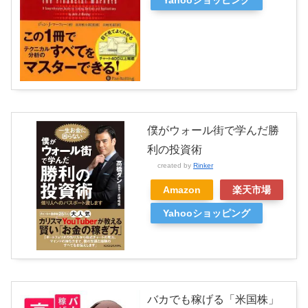
僕がウォール街で学んだ勝
利の投資術
created by
Rinker
Amazon
楽天市場
Yahooショッピング
バカでも稼げる「米国株」