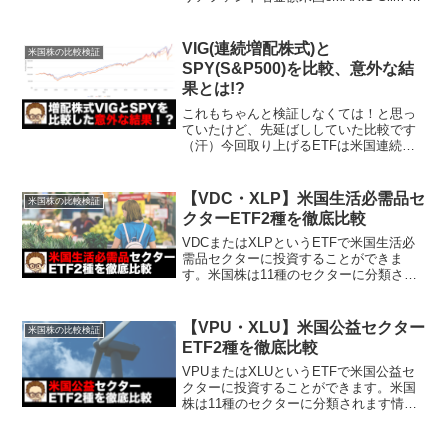
国株式 (S&P500)83,000円日本ニッセイ日
経225インデックスファンド25,000円全世
界eMAXIS S...
VIG(連続増配株式)と
米国株の比較検証
SPY(S&P500)を比較、意外な結
果とは!?
これもちゃんと検証しなくては！と思っ
ていたけど、先延ばししていた比較です
（汗）今回取り上げるETFは米国連続増
配株式のVIGです。この記事ではVIGがど
んなETFなのか、そしてそのパフォーマ
ンスはいかほどなのか？を解説します。
【VDC・XLP】米国生活必需品セ
米国株の比較検証
私個人としても...
クターETF2種を徹底比較
VDCまたはXLPというETFで米国生活必
需品セクターに投資することができま
す。米国株は11種のセクターに分類され
ます情報技術、一般消費財、ヘルスケ
ア、生活必需品、素材、公益、資本財、
通信、不動産、金融、エネルギーろじゃ
【VPU・XLU】米国公益セクター
米国株の比較検証
じろうVDCはバンガ...
ETF2種を徹底比較
VPUまたはXLUというETFで米国公益セ
クターに投資することができます。米国
株は11種のセクターに分類されます情報
技術、一般消費財、ヘルスケア、生活必
需品、素材、公益、資本財、通信、不動