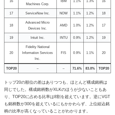
16
IBM
1.1%
1.3%
16
Machines Corp.
17
ServiceNow Inc.
NOW
1.1%
1.2%
18
Advanced Micro
18
AMD
1.0%
1.2%
17
Devices Inc.
19
Intuit Inc.
INTU
0.9%
1.2%
19
Fidelity National
20
Information Services
FIS
0.9%
1.1%
20
Inc.
TOP20
–
–
71.6%
83.0%
TOP20
トップ20の順位の差はありつつも、ほとんど構成銘柄は
同じでした。構成銘柄数がXLKのほうが少ないこともあ
り、TOP20に占める比率は8割を超えています。逆にVGT
も銘柄数が300を超えているにもかかわらず、上位組込銘
柄の比率が高くなっていることがわかります。