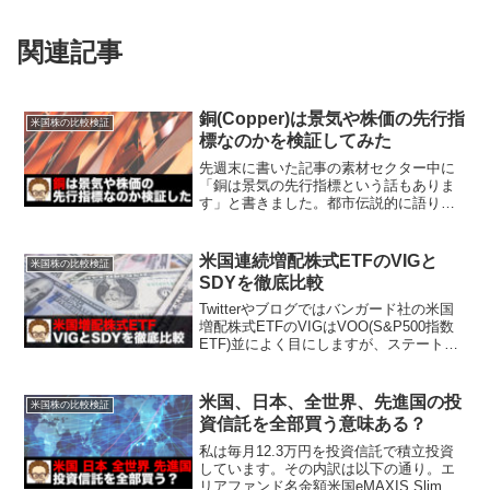
関連記事
銅(Copper)は景気や株価の先行指
米国株の比較検証
標なのかを検証してみた
先週末に書いた記事の素材セクター中に
「銅は景気の先行指標という話もありま
す」と書きました。都市伝説的に語り継
がれているものや過去は当てはまってい
たけど、近年では当てはまりが悪い、な
んてこともあります。私自身は気になる
米国連続増配株式ETFのVIGと
米国株の比較検証
と自分自身で検証しないと...
SDYを徹底比較
Twitterやブログではバンガード社の米国
増配株式ETFのVIGはVOO(S&P500指数
ETF)並によく目にしますが、ステート・
ストリート社のSDYを一度も見たことが
ありません。同じ米国増配株式なのにな
ぜだろう？高配当ETFで人気のSP...
米国、日本、全世界、先進国の投
米国株の比較検証
資信託を全部買う意味ある？
私は毎月12.3万円を投資信託で積立投資
しています。その内訳は以下の通り。エ
リアファンド名金額米国eMAXIS Slim 米