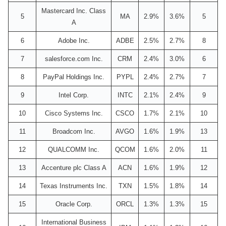
Mastercard Inc. Class
5
MA
2.9%
3.6%
5
A
6
Adobe Inc.
ADBE
2.5%
2.7%
8
7
salesforce.com Inc.
CRM
2.4%
3.0%
6
8
PayPal Holdings Inc.
PYPL
2.4%
2.7%
7
9
Intel Corp.
INTC
2.1%
2.4%
9
10
Cisco Systems Inc.
CSCO
1.7%
2.1%
10
11
Broadcom Inc.
AVGO
1.6%
1.9%
13
12
QUALCOMM Inc.
QCOM
1.6%
2.0%
11
13
Accenture plc Class A
ACN
1.6%
1.9%
12
14
Texas Instruments Inc.
TXN
1.5%
1.8%
14
15
Oracle Corp.
ORCL
1.3%
1.3%
15
International Business