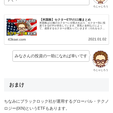
ろじゃじろう
【米国株】セクターETFの11種まとめ
米国株は11種のセクターに分類されおり、セクター別に投
資できるETFが存在しています。景気と金利などによっ
て、成長するセクターが変わっていきます（それをセクタ
ーローテーションと言います）。その波に乗って投資する
際にセクター別のETFは役立ち...
2021.01.02
43ksei.com
みなさんの投資の一助になれば幸いです
ろじゃじろう
おまけ
ちなみにブラックロック社が運用するグローバル・テクノ
ロジー(IXN)というETFもあります。