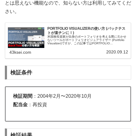
とは思えない機能なので、知らない方は利用してみてくだ
さい。
PORTFOLIO VISUALIZERの使い方 (バックテス
トが楽チンに！)
米国株投資家が自身のポートフォリオを考える際に欠かせ
ないツールがポートフォリオビジュアライザー (Portfolio
Visualizer)ですが、この記事ではPORTFOLIO
VISUALIZERの機能の中で一番使うBacktest P...
2020.09.12
43ksei.com
検証条件
検証期間
：2004年2月〜2020年10月
配当金
：再投資
検証結果