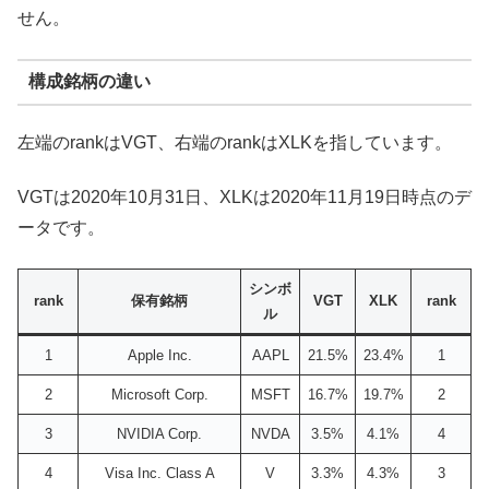
せん。
構成銘柄の違い
左端のrankはVGT、右端のrankはXLKを指しています。
VGTは2020年10月31日、XLKは2020年11月19日時点のデ
ータです。
シンボ
rank
保有銘柄
VGT
XLK
rank
ル
1
Apple Inc.
AAPL
21.5%
23.4%
1
2
Microsoft Corp.
MSFT
16.7%
19.7%
2
3
NVIDIA Corp.
NVDA
3.5%
4.1%
4
4
Visa Inc. Class A
V
3.3%
4.3%
3