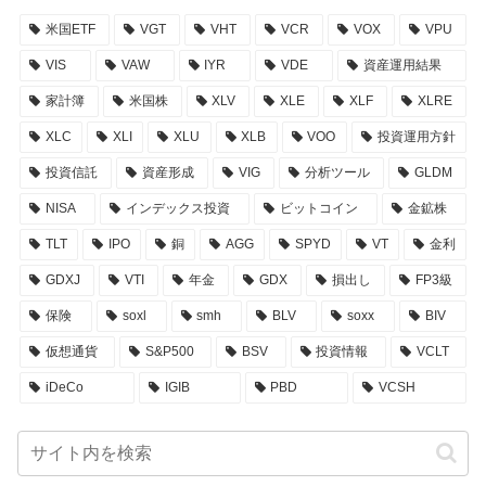
米国ETF
VGT
VHT
VCR
VOX
VPU
VIS
VAW
IYR
VDE
資産運用結果
家計簿
米国株
XLV
XLE
XLF
XLRE
XLC
XLI
XLU
XLB
VOO
投資運用方針
投資信託
資産形成
VIG
分析ツール
GLDM
NISA
インデックス投資
ビットコイン
金鉱株
TLT
IPO
銅
AGG
SPYD
VT
金利
GDXJ
VTI
年金
GDX
損出し
FP3級
保険
soxl
smh
BLV
soxx
BIV
仮想通貨
S&P500
BSV
投資情報
VCLT
iDeCo
IGIB
PBD
VCSH