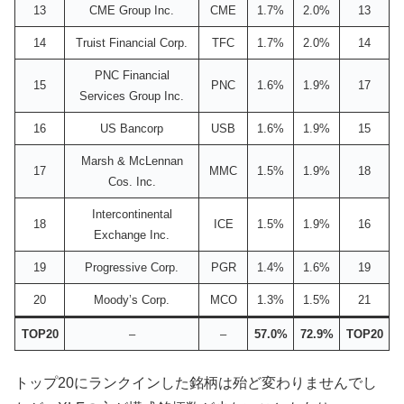
13
CME Group Inc.
CME
1.7%
2.0%
13
14
Truist Financial Corp.
TFC
1.7%
2.0%
14
PNC Financial
15
PNC
1.6%
1.9%
17
Services Group Inc.
16
US Bancorp
USB
1.6%
1.9%
15
Marsh & McLennan
17
MMC
1.5%
1.9%
18
Cos. Inc.
Intercontinental
18
ICE
1.5%
1.9%
16
Exchange Inc.
19
Progressive Corp.
PGR
1.4%
1.6%
19
20
Moody’s Corp.
MCO
1.3%
1.5%
21
TOP20
–
–
57.0%
72.9%
TOP20
トップ20にランクインした銘柄は殆ど変わりませんでし