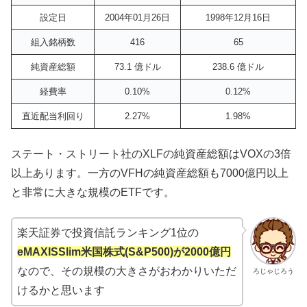
設定日
2004年01月26日
1998年12月16日
組入銘柄数
416
65
純資産総額
73.1 億ドル
238.6 億ドル
経費率
0.10%
0.12%
直近配当利回り
2.27%
1.98%
ステート・ストリート社のXLFの純資産総額はVOXの3倍
以上あります。一方のVFHの純資産総額も7000億円以上
と非常に大きな規模のETFです。
楽天証券で投資信託ランキング1位の
eMAXISSlim米国株式(S&P500)が2000億円
なので、その規模の大きさがおわかりいただ
ろじゃじろう
けるかと思います