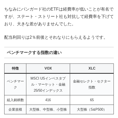
ちなみにバンガード社のETFは経費率が低いことが有名で
すが、ステート・ストリート社も対抗して経費率を下げて
おり、大きな差がありませんでした。
配当利回りは2％前後とそれなりにもらえるようです。
ベンチマークする指数の違い
特徴
VOX
XLC
MSCI USインベスタブ
ベンチマー
金融セレクト・セクター
ル・マーケット・金融
ク
指数
25/50インデックス
組入銘柄数
416
65
企業規模
大型株、中型株、小型株
大型株（S&P500）