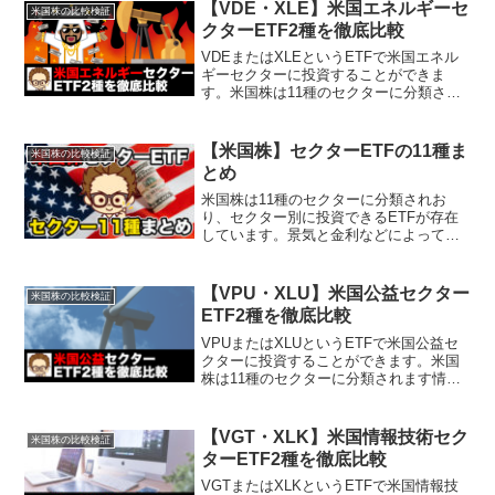
まあ、コロナショックの記憶が新しいの
【VDE・XLE】米国エネルギーセ
米国株の比較検証
で...
クターETF2種を徹底比較
VDEまたはXLEというETFで米国エネル
ギーセクターに投資することができま
す。米国株は11種のセクターに分類され
ます情報技術、一般消費財、ヘルスケ
ア、生活必需品、素材、公益、資本財、
通信、不動産、金融、エネルギーろじゃ
【米国株】セクターETFの11種ま
米国株の比較検証
じろうVDEはバンガ...
とめ
米国株は11種のセクターに分類されお
り、セクター別に投資できるETFが存在
しています。景気と金利などによって、
成長するセクターが変わっていきます
（それをセクターローテーションと言い
ます）。その波に乗って投資する際にセ
【VPU・XLU】米国公益セクター
米国株の比較検証
クター別のETFは役立ち...
ETF2種を徹底比較
VPUまたはXLUというETFで米国公益セ
クターに投資することができます。米国
株は11種のセクターに分類されます情報
技術、一般消費財、ヘルスケア、生活必
需品、素材、公益、資本財、通信、不動
産、金融、エネルギーろじゃじろうVPU
【VGT・XLK】米国情報技術セク
米国株の比較検証
はバンガード社...
ターETF2種を徹底比較
VGTまたはXLKというETFで米国情報技