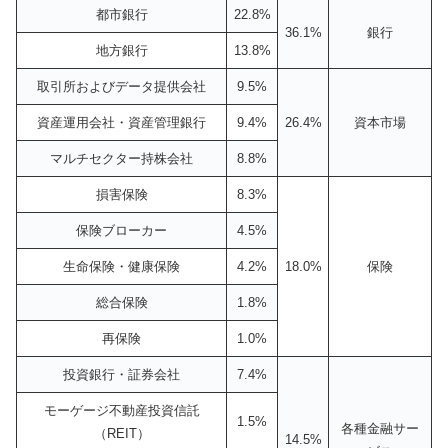
都市銀行
22.8%
36.1%
銀行
地方銀行
13.8%
取引所およびデータ提供会社
9.5%
資産運用会社・資産管理銀行
9.4%
26.4%
資本市場
マルチセクター持株会社
8.8%
損害保険
8.3%
保険ブローカー
4.5%
生命保険・健康保険
4.2%
18.0%
保険
総合保険
1.8%
再保険
1.0%
投資銀行・証券会社
7.4%
モーゲージ不動産投資信託
1.5%
各種金融サー
（REIT）
14.5%