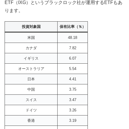
ETF（IXG）というブラックロック社が運用するETFもあ
ります。
投資対象国
保有比率（％）
米国
48.18
カナダ
7.82
イギリス
6.07
オーストラリア
5.54
日本
4.41
中国
3.75
スイス
3.47
ドイツ
3.26
香港
3.19