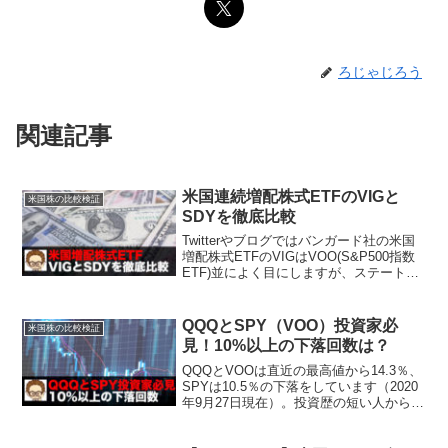
ろじゃじろう
関連記事
米国連続増配株式ETFのVIGと
米国株の比較検証
SDYを徹底比較
Twitterやブログではバンガード社の米国
増配株式ETFのVIGはVOO(S&P500指数
ETF)並によく目にしますが、ステート・
ストリート社のSDYを一度も見たことが
ありません。同じ米国増配株式なのにな
ぜだろう？高配当ETFで人気のSP...
QQQとSPY（VOO）投資家必
米国株の比較検証
見！10%以上の下落回数は？
QQQとVOOは直近の最高値から14.3％、
SPYは10.5％の下落をしています（2020
年9月27日現在）。投資歴の短い人からす
ると「10％も減るなんて聞いていない
よ！」なんて人もいるかもしれません。