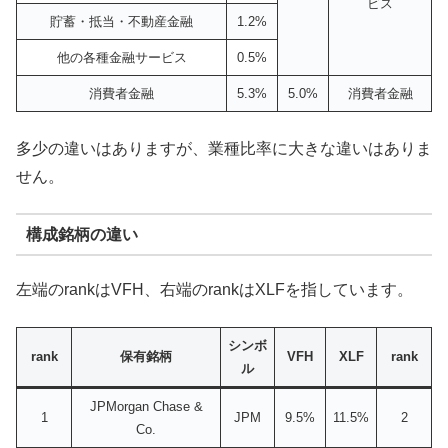
ビス
貯蓄・抵当・不動産金融
1.2%
他の各種金融サービス
0.5%
消費者金融
5.3%
5.0%
消費者金融
多少の違いはありますが、業種比率に大きな違いはありま
せん。
構成銘柄の違い
左端のrankはVFH、右端のrankはXLFを指しています。
シンボ
rank
保有銘柄
VFH
XLF
rank
ル
JPMorgan Chase &
1
JPM
9.5%
11.5%
2
Co.