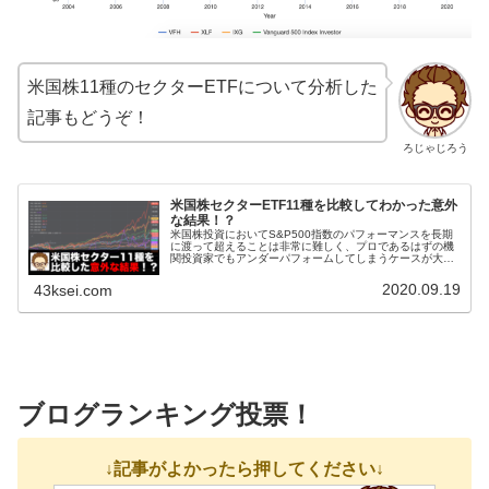
米国株11種のセクターETFについて分析した
記事もどうぞ！
ろじゃじろう
米国株セクターETF11種を比較してわかった意外
な結果！？
米国株投資においてS&P500指数のパフォーマンスを長期
に渡って超えることは非常に難しく、プロであるはずの機
関投資家でもアンダーパフォームしてしまうケースが大半
です。よって、個別株をタイミングを見計らって買うので
はなく、S&P500指数に連...
2020.09.19
43ksei.com
ブログランキング投票！
↓記事がよかったら押してください↓