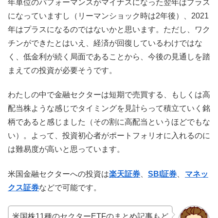
年単位のパフォーマンスがマイナスになった翌年はプラス
になっていますし（リーマンショック時は2年後）、2021
年はプラスになるのではないかと思います。ただし、ワク
チンができたとはいえ、経済が回復しているわけではな
く、低金利が続く局面であることから、今後の見通しを踏
まえての投資が必要そうです。
わたしの中で金融セクターは短期で売買する、もしくは高
配当株ような感じでタイミングを見計らって積立ていく銘
柄であると感じました（その割に高配当というほどでもな
い）。よって、投資初心者がポートフォリオに入れるのに
は難易度が高いと思っています。
米国金融セクターへの投資は
楽天証券
、
SBI証券
、
マネッ
クス証券
などで可能です。
米国株11種のセクターETFのまとめ記事もど