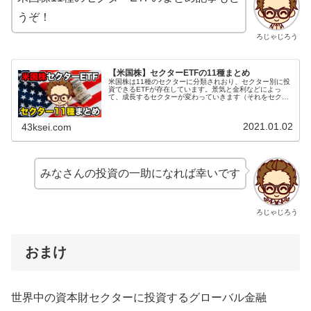
うぞ！
ろじゃじろう
【米国株】セクターETFの11種まとめ
米国株は11種のセクターに分類されおり、セクター別に投
資できるETFが存在しています。景気と金利などによっ
て、成長するセクターが変わっていきます（それをセクタ
ーローテーションと言います）。その波に乗って投資する
際にセクター別のETFは役立ち...
2021.01.02
43ksei.com
みなさんの投資の一助になれば幸いです
ろじゃじろう
おまけ
世界中の資本財セクターに投資するグローバル金融