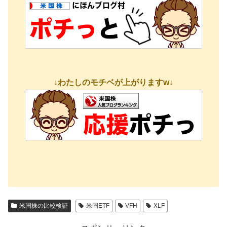
↓わたしのモチベが上がりますw↓
米国株の比較検証
米国ETF
VFH
XLF