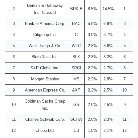
Berkshire Hathaway
2
BRK.B
8.5%
14.5%
1
Inc. Class B
3
Bank of America Corp.
BAC
5.8%
6.9%
3
4
Citigroup Inc.
C
3.0%
3.7%
4
5
Wells Fargo & Co.
WFC
2.8%
3.6%
5
6
BlackRock Inc.
BLK
2.8%
3.2%
6
7
S&P Global Inc.
SPGI
2.2%
2.7%
8
8
Morgan Stanley
MS
2.2%
2.8%
7
9
American Express Co.
AXP
2.2%
2.5%
10
Goldman Sachs Group
10
GS
2.0%
2.5%
9
Inc.
11
Charles Schwab Corp.
SCHW
2.0%
2.3%
11
12
Chubb Ltd.
CB
1.8%
2.1%
12