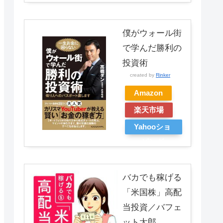
僕がウォール街
で学んだ勝利の
投資術
created by
Rinker
Amazon
楽天市場
Yahooショ
ッピング
バカでも稼げる
「米国株」高配
当投資／バフェ
ット太郎