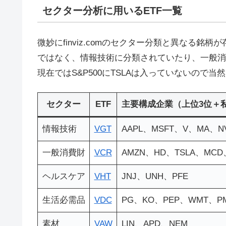
セクター分析に用いるETF一覧
微妙にfinviz.comのセクター分類と異なる
ではなく、情報技術に分類されていたり、一般消費財
現在ではS&P500にTSLAは入っていないので当
セクター
ETF
主要構成企業
（上位3位＋
情報技術
VGT
AAPL、MSFT、V、MA、N
一般消費財
VCR
AMZN、HD、TSLA、MCD
ヘルスケア
VHT
JNJ、UNH、PFE
生活必需品
VDC
PG、KO、PEP、WMT、P
素材
VAW
LIN、APD、NEM