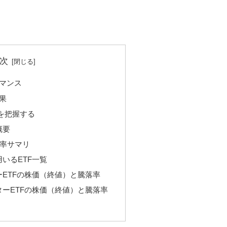
次
マンス
果
要を把握する
概要
落率サマリ
いるETF一覧
ETFの株価（終値）と騰落率
ーETFの株価（終値）と騰落率