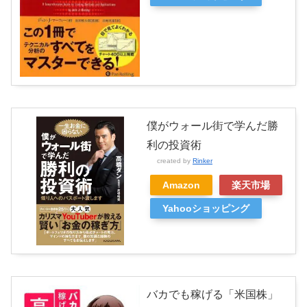
僕がウォール街で学んだ勝
利の投資術
created by
Rinker
Amazon
楽天市場
Yahooショッピング
バカでも稼げる「米国株」