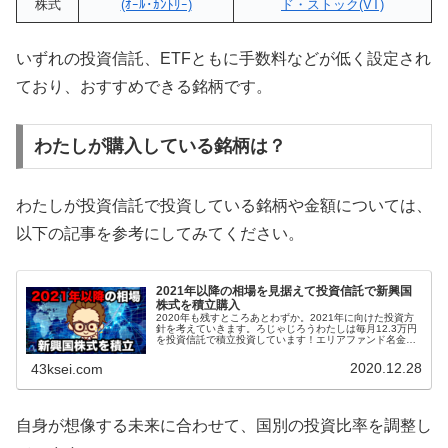
株式
(ｵｰﾙ･ｶﾝﾄﾘｰ)
ド・ストック(VT)
いずれの投資信託、ETFともに手数料などが低く設定され
ており、おすすめできる銘柄です。
わたしが購入している銘柄は？
わたしが投資信託で投資している銘柄や金額については、
以下の記事を参考にしてみてください。
2021年以降の相場を見据えて投資信託で新興国
株式を積立購入
2020年も残すところあとわずか。2021年に向けた投資方
針を考えていきます。ろじゃじろうわたしは毎月12.3万円
を投資信託で積立投資しています！エリアファンド名金額
全世界eMAXIS Slim 全世界株式 (除く日本)60,000円米国
e...
2020.12.28
43ksei.com
自身が想像する未来に合わせて、国別の投資比率を調整し