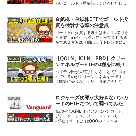
らいゴールドを重要視しているわたしで
すが、自身が買い増しする際の思考プロ
セスを記事にしました。ゴールドをポー
トフォリオに入れる重要性をわかってい
金鉱株・金鉱株ETFでゴールド投
銘柄解説
て、スポットで追加購...
資を検討する際の注意点
ゴールドに投資する理由は主に3つ挙げら
れます。●●ショック時に守ってくれる資
産である直近20年間は上昇トレンドにあ
る資産である量的金融緩和で資金がジャ
ブジャブなのに金は割安である詳細を知
りたい方は下記のゴールドETF(GLDM)に
【QCLN、ICLN、PBD】クリー
銘柄解説
わたしが投...
ンエネルギーETFの3種を比較！
バイデン氏が大統領になることで注目さ
れているのがクリーンエネルギーです。
「国策に売りなし」や「政策に売りな
し」という相場格言がありますし、そこ
に乗っかろうという人が増えるのは当然
の結果と言えるでしょう。こんな人にお
ロジャーズ次郎が大好きなバンガ
銘柄解説
すすめの記事です最近クリー...
ードのETFについて調べてみた
私の中で米国ETFといえばバンガード、
ブラックロック、ステート・ストリート
の3社です（ほかはQQQのインベス
コ）。バンガードは経費率が低いことで
有名です。経費率が安いのは下記の投資
家への約束に基づいて経営していること