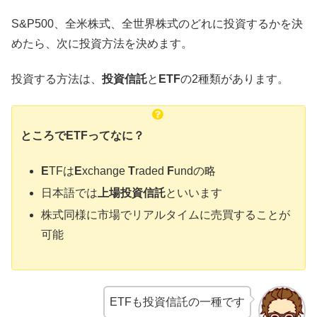
S&P500、全米株式、全世界株式のどれに投資するかを決
めたら、次に投資方法を決めます。
投資する方法は、
投資信託
と
ETF
の2種類があります。
ところでETFってなに？
E
TFは
E
xchange
T
raded
F
undの略
日本語では
上場投資信託
といいます
株式同様に市場でリアルタイムに売買することが
可能
ETFも投資信託の一種です