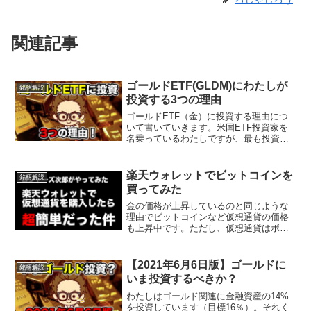
関連記事
ゴールドETF(GLDM)にわたしが
銘柄解説
投資する3つの理由
ゴールドETF（金）に投資する理由につ
いて書いていきます。米国ETF投資家を
名乗っているわたしですが、最も投資金
額の多いETFがGLDMです。ろじゃじろ
う「いやいや、ゴールドに投資するとか
情弱乙」っていう声が聞こえてきますジ
楽天ウォレットでビットコインを
銘柄解説
ェレミー・シーゲ...
買ってみた
金の価格が上昇しているのと同じような
理由でビットコインなど仮想通貨の価格
も上昇中です。ただし、仮想通貨はボラ
タリティ（資産価格の変動の激しさ）が
大きいため、たくさん購入する予定はあ
りません。具体的には総資産の1%未満で
【2021年6月6日版】ゴールドに
銘柄解説
大きく増やすつもりはあ...
いま投資するべきか？
わたしはゴールド関連に金融資産の14%
を投資しています（目標16％）。それく