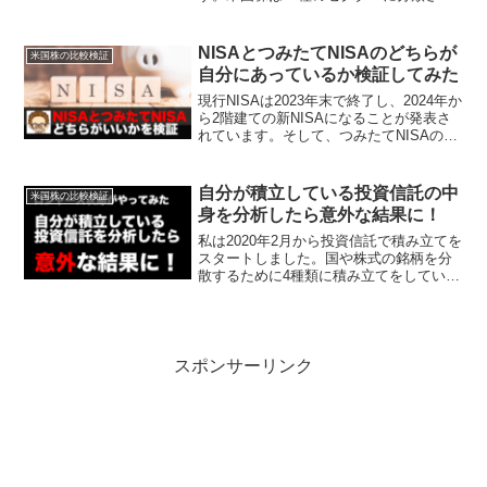
ます情報技術、一般消費財、ヘルスケ
ア、生活必需品、素材、公益、資本財、
通信、不動産、金融、エネルギーろじゃ
NISAとつみたてNISAのどちらが
米国株の比較検証
じろうVDEはバンガ...
自分にあっているか検証してみた
現行NISAは2023年末で終了し、2024年か
ら2階建ての新NISAになることが発表さ
れています。そして、つみたてNISAの期
間は5年延長されることになりました
（2042年）。ちなみに今回の記事とは関
係ありませんが、ジュニアNISAは20...
自分が積立している投資信託の中
米国株の比較検証
身を分析したら意外な結果に！
私は2020年2月から投資信託で積み立てを
スタートしました。国や株式の銘柄を分
散するために4種類に積み立てをしていま
すが、「実は大半の投資先はアメリカ
で、しかも銘柄はGAFAMなどに偏重して
いるのではないか？」と思いました。自
身が投資してい...
スポンサーリンク