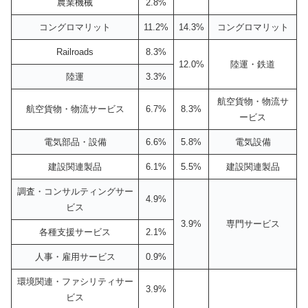
農業機械
2.8%
コングロマリット
11.2%
14.3%
コングロマリット
Railroads
8.3%
12.0%
陸運・鉄道
陸運
3.3%
航空貨物・物流サ
航空貨物・物流サービス
6.7%
8.3%
ービス
電気部品・設備
6.6%
5.8%
電気設備
建設関連製品
6.1%
5.5%
建設関連製品
調査・コンサルティングサー
4.9%
ビス
3.9%
専門サービス
各種支援サービス
2.1%
人事・雇用サービス
0.9%
環境関連・ファシリティサー
3.9%
ビス