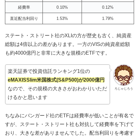
経費率
0.10%
0.12%
直近配当利回り
1.53%
1.79%
ステート・ストリート社のXLIの方が歴史も古く、純資産
総額は4倍以上の差があります。一方のVISの純資産総額
も約4000億円と非常に大きな規模のETFです。
楽天証券で投資信託ランキング1位の
eMAXISSlim米国株式(S&P500)が2000億円
なので、その規模の大きさがおわかりいただ
ろじゃじろう
けるかと思います
ちなみにバンガード社のETFは経費率が低いことが有名で
すが、ステート・ストリート社も対抗して経費率を下げて
おり、大きな差がありませんでした。配当利回りを考慮す