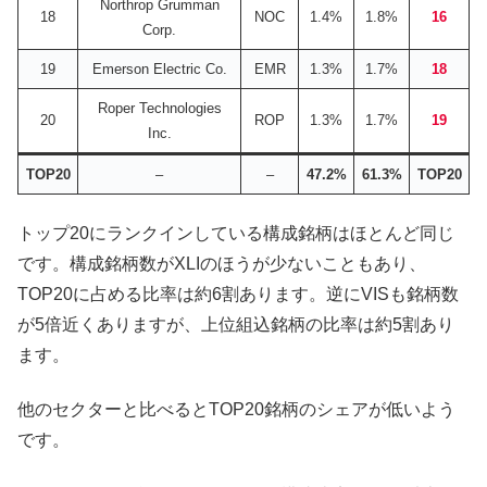
Northrop Grumman
18
NOC
1.4%
1.8%
16
Corp.
19
Emerson Electric Co.
EMR
1.3%
1.7%
18
Roper Technologies
20
ROP
1.3%
1.7%
19
Inc.
TOP20
–
–
47.2%
61.3%
TOP20
トップ20にランクインしている構成銘柄はほとんど同じ
です。構成銘柄数がXLIのほうが少ないこともあり、
TOP20に占める比率は約6割あります。逆にVISも銘柄数
が5倍近くありますが、上位組込銘柄の比率は約5割あり
ます。
他のセクターと比べるとTOP20銘柄のシェアが低いよう
です。