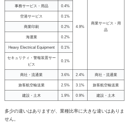
事務サービス・用品
0.4%
空港サービス
0.1%
商業サービス・用
商業印刷
0.2%
4.9%
品
海運業
0.2%
Heavy Electrical Equipment
0.1%
セキュリティ・警報装置サー
0.1%
ビス
商社・流通業
3.6%
2.4%
商社・流通業
旅客航空輸送業
2.5%
3.1%
旅客航空輸送業
建設・土木
1.9%
0.9%
建設・土木
多少の違いはありますが、業種比率に大きな違いはありま
せん。