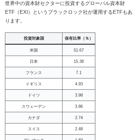
世界中の資本財セクターに投資するグローバル資本財
ETF（EXI）というブラックロック社が運用するETFもあ
ります。
投資対象国
保有比率（％）
米国
51.67
日本
15.38
フランス
7.1
イギリス
4.93
ドイツ
3.98
スウェーデン
3.86
カナダ
2.74
スイス
2.48