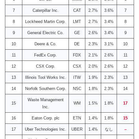
7
Caterpillar Inc.
CAT
2.7%
3.6%
7
8
Lockheed Martin Corp.
LMT
2.7%
3.4%
8
9
General Electric Co.
GE
2.6%
3.4%
9
10
Deere & Co.
DE
2.3%
3.1%
10
11
FedEx Corp.
FDX
2.1%
2.6%
11
12
CSX Corp.
CSX
2.0%
2.6%
12
13
Illinois Tool Works Inc.
ITW
1.9%
2.3%
13
14
Norfolk Southern Corp.
NSC
1.8%
2.3%
14
Waste Management
15
WM
1.5%
1.8%
17
Inc.
16
Eaton Corp. plc
ETN
1.4%
1.8%
15
17
Uber Technologies Inc.
UBER
1.4%
なし
–