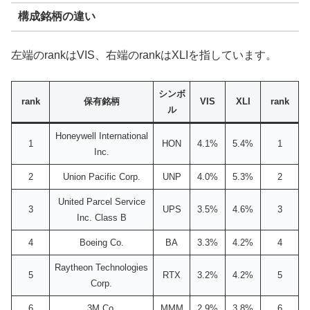
構成銘柄の違い
左端のrankはVIS、右端のrankはXLIを指しています。
シンボ
rank
保有銘柄
VIS
XLI
rank
ル
Honeywell International
1
HON
4.1%
5.4%
1
Inc.
2
Union Pacific Corp.
UNP
4.0%
5.3%
2
United Parcel Service
3
UPS
3.5%
4.6%
3
Inc. Class B
4
Boeing Co.
BA
3.3%
4.2%
4
Raytheon Technologies
5
RTX
3.2%
4.2%
5
Corp.
6
3M Co.
MMM
2.9%
3.8%
6