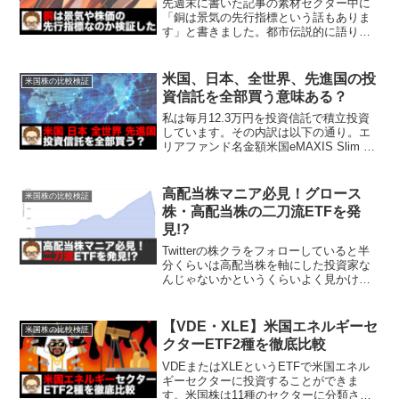
先週末に書いた記事の素材セクター中に
「銅は景気の先行指標という話もありま
す」と書きました。都市伝説的に語り継
がれているものや過去は当てはまってい
たけど、近年では当てはまりが悪い、な
んてこともあります。私自身は気になる
米国、日本、全世界、先進国の投
米国株の比較検証
と自分自身で検証しないと...
資信託を全部買う意味ある？
私は毎月12.3万円を投資信託で積立投資
しています。その内訳は以下の通り。エ
リアファンド名金額米国eMAXIS Slim 米
国株式 (S&P500)83,000円日本ニッセイ日
経225インデックスファンド25,000円全世
界eMAXIS S...
高配当株マニア必見！グロース
米国株の比較検証
株・高配当株の二刀流ETFを発
見!?
Twitterの株クラをフォローしていると半
分くらいは高配当株を軸にした投資家な
んじゃないかというくらいよく見かけま
す。例えば、米国ETFだとSPYD、
VYM、HDV、米国株だとMO、XOM、
AT&T、日本株だとJTやオリックスなどの
【VDE・XLE】米国エネルギーセ
米国株の比較検証
ホルダ...
クターETF2種を徹底比較
VDEまたはXLEというETFで米国エネル
ギーセクターに投資することができま
す。米国株は11種のセクターに分類され