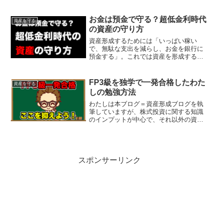
お金は預金で守る？超低金利時代
資産を守る
の資産の守り方
資産形成するためには「いっぱい稼い
で、無駄な支出を減らし、お金を銀行に
預金する」。これでは資産を形成するど
ころか、資産を減らしてしまう（お金の
価値が下がる）考え方です。実はこれま
での私はこの考え方でした。あなたが
FP3級を独学で一発合格したわた
資産を守る
「お金を守りたい」のであれば...
しの勉強方法
わたしは本ブログ＝資産形成ブログを執
筆していますが、株式投資に関する知識
のインプットが中心で、それ以外の資産
形成に関する知識は皆無でした。お金に
関する知識を網羅的に身に着けるには
FP3級が適していると考えました。そん
なわたしが独学で合格した...
スポンサーリンク