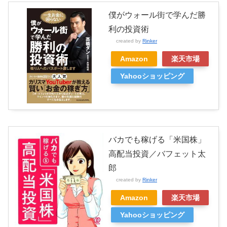
僕がウォール街で学んだ勝
利の投資術
created by
Rinker
Amazon
楽天市場
Yahooショッピング
バカでも稼げる「米国株」
高配当投資／バフェット太
郎
created by
Rinker
Amazon
楽天市場
Yahooショッピング