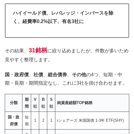
ハイイールド債、レバレッジ・インバースを除
く、経費率0.2%以下、有名3社に
31銘柄
その結果、
に絞り込めましたが、件数が多いため
見やすく整理します。
国・政府債
、
社債
、
総合債券
、
その他
の4つ、短期・中
期・長期・期間指定なし、これに3社を掛け合わせます。
期
V
B
S
分類
純資産総額TOP銘柄
間
社
社
社
国・政
短
1
2
1
iシェアーズ 米国国債 1-3年 ETF(SHY)
府債
期