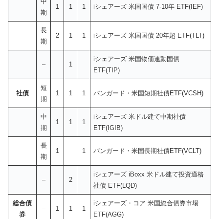
中
1
1
1
iシェアーズ 米国国債 7-10年 ETF(IEF)
期
長
2
1
1
iシェアーズ 米国国債 20年超 ETF(TLT)
期
iシェアーズ 米国物価連動国債
–
1
ETF(TIP)
短
社債
1
1
1
バンガード・米国短期社債ETF(VCSH)
期
中
iシェアーズ 米ドル建て中期社債
1
1
1
期
ETF(IGIB)
長
1
1
バンガード・米国長期社債ETF(VCLT)
期
iシェアーズ iBoxx 米ドル建て投資適格
–
2
社債 ETF(LQD)
総合債
iシェアーズ・コア 米国総合債券市場
–
1
1
1
券
ETF(AGG)