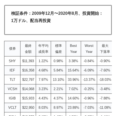
検証条件：
2009年12月〜2020年8月、投資開始：
1万ドル、配当再投資
最終
年平均
標準
Best
Worst
最大
債券
金額
成長率
偏差
Year
Year
下落率
SHY
$11,393
1.22%
0.98%
3.38%
-0.84%
-0.90%
IEF
$16,358
4.68%
5.84%
15.64%
-6.09%
-7.60%
TLT
$22,797
7.97%
13.10%
33.96%
-13.37%
-18.03%
VCSH
$14,068
3.23%
2.21%
7.02%
-0.25%
-3.48%
IGIB
$15,933
4.43%
4.37%
14.60%
-0.96%
-7.88%
VCLT
$22,950
8.03%
8.97%
23.89%
-7.03%
-11.09%