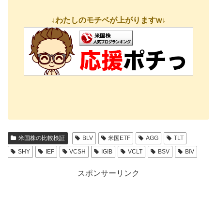
↓わたしのモチベが上がりますw↓
米国株の比較検証
BLV
米国ETF
AGG
TLT
SHY
IEF
VCSH
IGIB
VCLT
BSV
BIV
スポンサーリンク