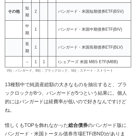
短
その他
2
バンガード・米国短期債券ETF(BSV)
期
中
1
バンガード・米国中期債券ETF(BIV)
期
長
1
バンガード・米国長期債券ETF(BLV)
期
–
1
1
iシェアーズ 米国 MBS ETF(MBB)
V社：バンガード、B社：ブラックロック、S社：ステート・ストリート
13種類中で純資産総額の大きなものを抽出すると、ブラ
ックロックが8つ、バンガードが5つという結果に。個人
的にはバンガードは経費率が低いので好きなんですけど
ね。
惜しくもTOPを飾れなかった
総合債券
のバンガード版に
バンガード・米国トータル債券市場ETF(BND)がありま