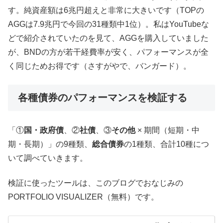
す。純資産額は6兆円超えと非常に大きいです（TOPの
AGGは7.9兆円で今回の31種類中1位）。私はYouTubeな
どで紹介されていたのを見て、AGGを購入していました
が、BNDの方が若干経費率が安く、パフォーマンスが全
く同じためお得です（さすがやで、バンガード）。
各種債券のパフォーマンスを検証する
「①
国・政府債
、②
社債
、③
その他
× 期間（短期・中
期・長期）」の9種類、
総合債券
の1種類、合計10種につ
いて調べていきます。
検証に使ったツールは、このブログでおなじみの
PORTFOLIO VISUALIZER（無料）です。