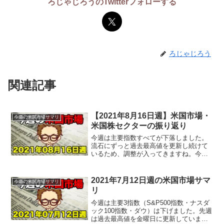
ろじゃじろうのTwitterフォローする
ろじゃじろう
関連記事
【2021年8月16日週】米国市場・
今週の米国市場サマリ
米国株セクターの振り返り
今週は主要指数すべてが下落しました。
流石にずっと過去最高値を更新し続けて
いるため、調整が入ってきますね。今
週、特に大きなニュースはテーパリング
の年内開始でした。ＦＯＭＣ議事要旨、
大半の当局者が年内のテーパリング開始
2021年7月12日週の米国市場サマ
今週の米国市場サマリ
を予想これを受けて水曜日、...
リ
今週は主要3指数（S&P500指数・ナスダ
ック100指数・ダウ）は下げました。先週
は過去最高値を金曜日に更新していまし