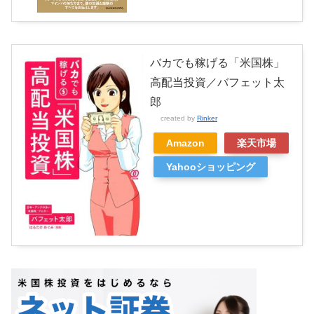
バカでも稼げる「米国株」
高配当投資／バフェット太
郎
created by
Rinker
Amazon
楽天市場
Yahooショッピング