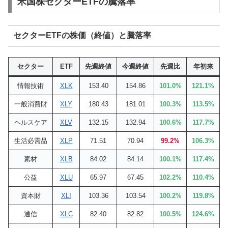
米国株セクターETFの騰落率
セクターETFの株価（終値）と騰落率
セクター
ETF
先週終値
今週終値
先週比
年初来
情報技術
XLK
153.40
154.86
101.0%
121.1%
一般消費財
XLY
180.43
181.01
100.3%
113.5%
ヘルスケア
XLV
132.15
132.94
100.6%
117.7%
生活必需品
XLP
71.51
70.94
99.2%
106.3%
素材
XLB
84.02
84.14
100.1%
117.4%
公益
XLU
65.97
67.45
102.2%
110.4%
資本財
XLI
103.36
103.54
100.2%
119.8%
通信
XLC
82.40
82.82
100.5%
124.6%