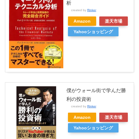
析
created by
Rinker
Amazon
楽天市場
Yahooショッピング
僕がウォール街で学んだ勝
利の投資術
created by
Rinker
Amazon
楽天市場
Yahooショッピング