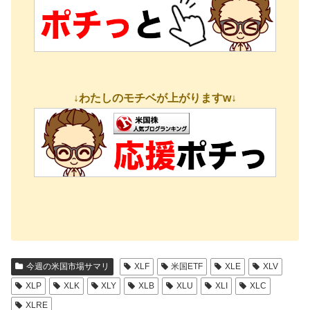
↓わたしのモチベが上がりますw↓
今週の米国市場サマリ
XLF
米国ETF
XLE
XLV
XLP
XLK
XLY
XLB
XLU
XLI
XLC
XLRE