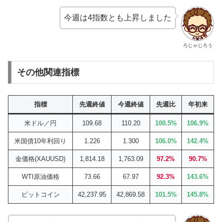
今週は4指数とも上昇しました
ろじゃじろう
その他関連指標
指標
先週終値
今週終値
先週比
年初来
米ドル／円
109.68
110.20
100.5%
106.9%
米国債10年利回り
1.226
1.300
106.0%
142.4%
金価格(XAUUSD)
1,814.18
1,763.09
97.2%
90.7%
WTI原油価格
73.66
67.97
92.3%
143.6%
ビットコイン
42,237.95
42,869.58
101.5%
145.8%