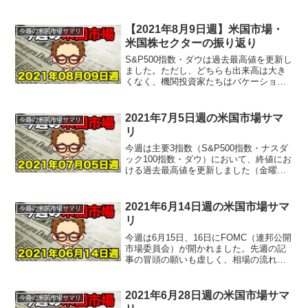
たし、一服といった感じだったかもしれ
ません。14日に消費者物価指数（CPI）
の発表があり、市場予想を上回りまし
【2021年8月9日週】米国市場・
今週の米国市場サマリ
た。しかし、...
米国株セクターの振り返り
S&P500指数・ダウは過去最高値を更新し
ました。ただし、どちらも出来高は大き
くなく、機関投資家たちはバケーション
で夏枯れ相場といった感じでしょうか。
また、ジャクソンホール会合が再来週に
控えているということもあり、様子見な
2021年7月5日週の米国市場サマ
今週の米国市場サマリ
のかもしれません。...
リ
今週は主要3指数（S&P500指数・ナスダ
ック100指数・ダウ）において、終値にお
ける過去最高値を更新しました（金曜
日）。先週もS&P500、ナスダック100指
数は過去最高を更新していましたが、毎
週のように伸び続けています。6日に米供
2021年6月14日週の米国市場サマ
今週の米国市場サマリ
給管理...
リ
今週は6月15日、16日にFOMC（連邦公開
市場委員会）が開かれました。先週の記
事の冒頭の願いも虚しく、相場の流れは
変わりました。パウエル連邦準備制度理
事会（ＦＲＢ）議長は16日、テーパリン
グ（段階的縮小）に関する議論が始まり
2021年6月28日週の米国市場サマ
今週の米国市場サマリ
つつあると明ら...