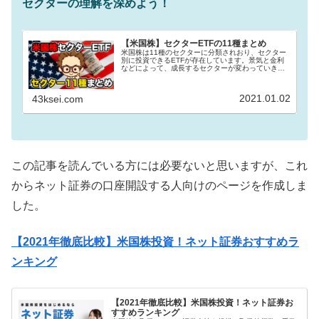
セクターの理解を深めよう！
【米国株】セクターETFの11種まとめ
米国株は11種のセクターに分類されおり、セクター
別に投資できるETFが存在しています。景気と金利
などによって、成長するセクターが変わっていきま
す（それをセクターローテーションと言います）。
その波に乗って投資する際にセクター別のETFは役
立ち...
2021.01.02
43ksei.com
この記事を読んでいる方には必要ないと思いますが、これ
からネット証券の口座開設する人向けのページを作成しま
した。
【2021年徹底比較】米国株投資！ネット証券おすすめラ
ンキング
【2021年徹底比較】米国株投資！ネット証券お
すすめランキング