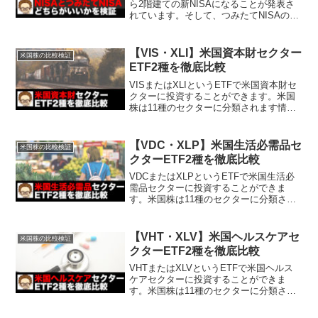
ら2階建ての新NISAになることが発表さ
れています。そして、つみたてNISAの期
間は5年延長されることになりました
（2042年）。ちなみに今回の記事とは関
係ありませんが、ジュニアNISAは20...
【VIS・XLI】米国資本財セクター
米国株の比較検証
ETF2種を徹底比較
VISまたはXLIというETFで米国資本財セ
クターに投資することができます。米国
株は11種のセクターに分類されます情報
技術、一般消費財、ヘルスケア、生活必
需品、素材、公益、資本財、通信、不動
産、金融、エネルギーろじゃじろうVISは
【VDC・XLP】米国生活必需品セ
米国株の比較検証
バンガード...
クターETF2種を徹底比較
VDCまたはXLPというETFで米国生活必
需品セクターに投資することができま
す。米国株は11種のセクターに分類され
ます情報技術、一般消費財、ヘルスケ
ア、生活必需品、素材、公益、資本財、
通信、不動産、金融、エネルギーろじゃ
【VHT・XLV】米国ヘルスケアセ
米国株の比較検証
じろうVDCはバンガ...
クターETF2種を徹底比較
VHTまたはXLVというETFで米国ヘルス
ケアセクターに投資することができま
す。米国株は11種のセクターに分類され
ます情報技術、一般消費財、ヘルスケ
ア、生活必需品、素材、公益、資本財、