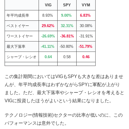
VIG
SPY
VYM
年平均成長率
8.93%
9.00%
6.83%
ベストイヤー
29.62%
32.31%
30.08%
ワーストイヤー
-26.69%
-36.81%
-31.91%
最大下落率
-41.11%
-50.80%
-51.79%
シャープ・レシオ
0.64
0.58
0.46
この集計期間においてはVIGもSPYも大きな差はありませ
んが、年平均成長率はわずかながらSPYに軍配が上がり
ました。ただ、最大下落率やシャープ・レシオを考えると
VIGに投資したほうがよいという結果になりました。
テクノロジー(情報技術)セクターの比率が低いのに、この
パフォーマンスは意外でした。