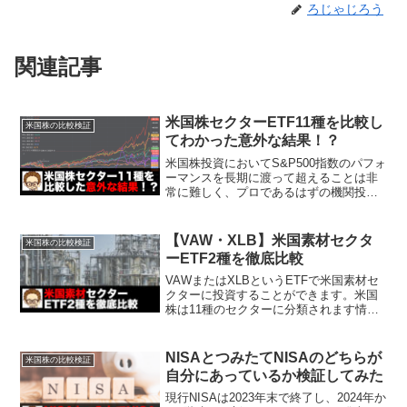
ろじゃじろう
関連記事
米国株セクターETF11種を比較し
米国株の比較検証
てわかった意外な結果！？
米国株投資においてS&P500指数のパフォ
ーマンスを長期に渡って超えることは非
常に難しく、プロであるはずの機関投資
家でもアンダーパフォームしてしまうケ
ースが大半です。よって、個別株をタイ
ミングを見計らって買うのではなく、
【VAW・XLB】米国素材セクタ
米国株の比較検証
S&P500指数に連...
ーETF2種を徹底比較
VAWまたはXLBというETFで米国素材セ
クターに投資することができます。米国
株は11種のセクターに分類されます情報
技術、一般消費財、ヘルスケア、生活必
需品、素材、公益、資本財、通信、不動
産、金融、エネルギーろじゃじろうVAW
NISAとつみたてNISAのどちらが
米国株の比較検証
はバンガード社...
自分にあっているか検証してみた
現行NISAは2023年末で終了し、2024年か