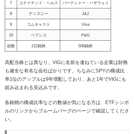
7
ユナイテッド・ヘルス
バークシャー・ハサウェイ
8
ディズニー
J&J
9
コムキャスト
Visa
10
ペプシコ
P&G
総数
212銘柄
506銘柄
高配当株とは異なり、VIGに名前を連ねている企業は財務
も健全な有名な会社ばかりです。ちなみにSPYの構成比
率1位のアップルは9年増配しており、あと1年でVIGにも
組み込まれる見込みです。
各銘柄の構成比率などの数値が気になる方は、ETFシンボ
ルのリンクからブルームバーグのページで確認してくださ
い。