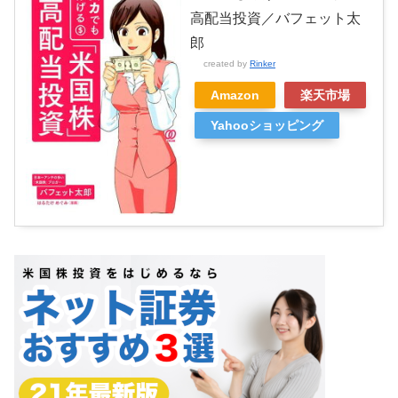
高配当投資／バフェット太
郎
created by
Rinker
Amazon
楽天市場
Yahooショッピング