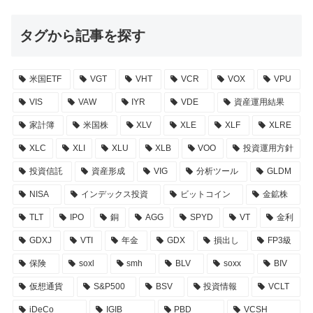
タグから記事を探す
米国ETF
VGT
VHT
VCR
VOX
VPU
VIS
VAW
IYR
VDE
資産運用結果
家計簿
米国株
XLV
XLE
XLF
XLRE
XLC
XLI
XLU
XLB
VOO
投資運用方針
投資信託
資産形成
VIG
分析ツール
GLDM
NISA
インデックス投資
ビットコイン
金鉱株
TLT
IPO
銅
AGG
SPYD
VT
金利
GDXJ
VTI
年金
GDX
損出し
FP3級
保険
soxl
smh
BLV
soxx
BIV
仮想通貨
S&P500
BSV
投資情報
VCLT
iDeCo
IGIB
PBD
VCSH