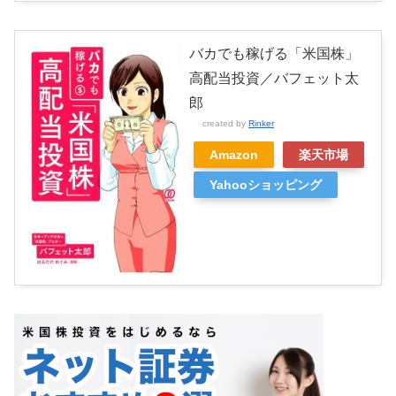
バカでも稼げる「米国株」
高配当投資／バフェット太
郎
created by
Rinker
Amazon
楽天市場
Yahooショッピング