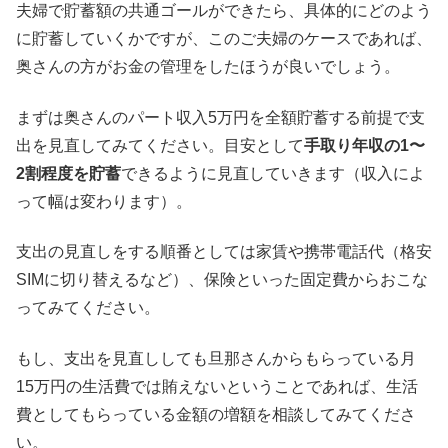
夫婦で貯蓄額の共通ゴールができたら、具体的にどのよう
に貯蓄していくかですが、このご夫婦のケースであれば、
奥さんの方がお金の管理をしたほうが良いでしょう。
まずは奥さんのパート収入5万円を全額貯蓄する前提で支
出を見直してみてください。目安として
手取り年収の1〜
2割程度を貯蓄
できるように見直していきます（収入によ
って幅は変わります）。
支出の見直しをする順番としては家賃や携帯電話代（格安
SIMに切り替えるなど）、保険といった固定費からおこな
ってみてください。
もし、支出を見直ししても旦那さんからもらっている月
15万円の生活費では賄えないということであれば、生活
費としてもらっている金額の増額を相談してみてくださ
い。