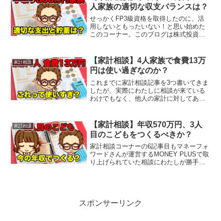
しと似たよ...
人家族の適切な収支バランスは？
せっかくFP3級資格を取得したのに、活
用しないともったいない！と思い始めた
このコーナー。このブログは株式投資ネ
タを中心に発信していますが、元々は資
産形成に関する情報を発信していく目的
で立ち上げています（投資ネタはその中
【家計相談】4人家族で食費13万
家計相談
のひとつ）。この記事で...
円は使い過ぎなのか？
これまでに家計相談記事を3つ書いてきま
したが、実際にわたしに相談が来ている
わけでもなく、他人の家計に対してあれ
やこれや言うのは楽しいです（めっちゃ
真剣に考えて、記事を書いています
よ）。今回もマネーフォワードさんが運
【家計相談】年収570万円、3人
家計相談
営するMONEY PLUS...
目のこどもをつくるべきか？
家計相談コーナーの6記事目もマネーフォ
ワードさんが運営するMONEY PLUSで取
り上げられていた相談にわたしが勝手に
答えていきます。今回は現在の年収を踏
まえて、3人目のこどもをつくるべきか？
といった相談です。非常によくある悩み
なので、同じ...
スポンサーリンク