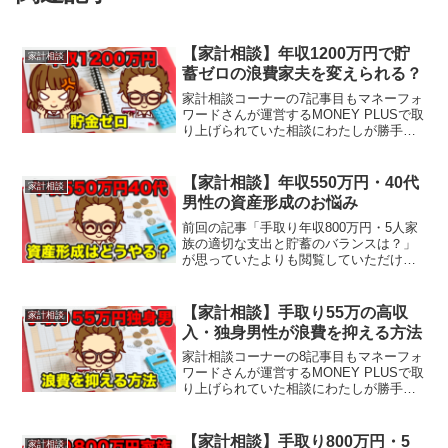
【家計相談】年収1200万円で貯
家計相談
蓄ゼロの浪費家夫を変えられる？
家計相談コーナーの7記事目もマネーフォ
ワードさんが運営するMONEY PLUSで取
り上げられていた相談にわたしが勝手に
答えていきます。今回は年収1200万円も
ある夫（奥さんも働いており年収450万
円）の貯蓄がゼロであることが発覚！今
【家計相談】年収550万円・40代
家計相談
後、教育...
男性の資産形成のお悩み
前回の記事「手取り年収800万円・5人家
族の適切な支出と貯蓄のバランスは？」
が思っていたよりも閲覧していただけま
したので、コーナーを継続していきま
す！今回もマネーフォワードさんが運営
するMONEY PLUSで取り上げられていた
【家計相談】手取り55万の高収
家計相談
相談にわたしが...
入・独身男性が浪費を抑える方法
家計相談コーナーの8記事目もマネーフォ
ワードさんが運営するMONEY PLUSで取
り上げられていた相談にわたしが勝手に
答えていきます。今回は月収で手取り55
万円と比較的高収入な30代後半の独身男
性からのご相談です。ろじゃじろうわた
【家計相談】手取り800万円・5
家計相談