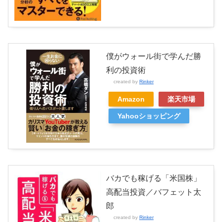
僕がウォール街で学んだ勝
利の投資術
created by
Rinker
Amazon
楽天市場
Yahooショッピング
バカでも稼げる「米国株」
高配当投資／バフェット太
郎
created by
Rinker