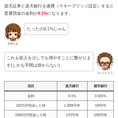
楽天証券と楽天銀行を連携（マネーブリッジ設定）すると
普通預金の金利が
0.1%
になります。
たったの0.1%じゃん
礼田りお
これも収入を少しでも増やすことに繋がりま
す(しかも手間は掛からない)
ろじゃじろう
項目
楽天銀行
都市銀行
金利
0.1%
0.001%
100万円預金した時
1,000円/年
10円/年
1000万円預金した時
1万円/年
100円/年