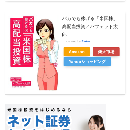
バカでも稼げる「米国株」
高配当投資／バフェット太
郎
created by
Rinker
Amazon
楽天市場
Yahooショッピング